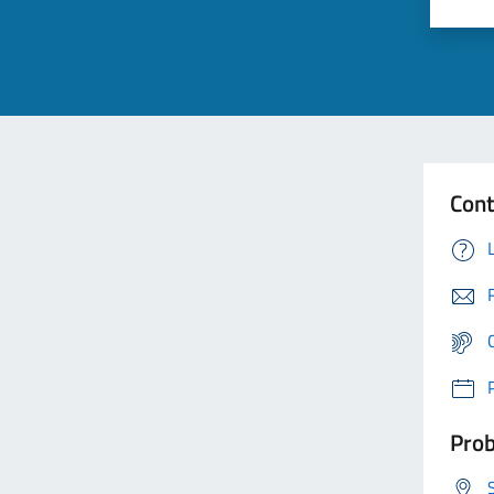
Cont
Prob