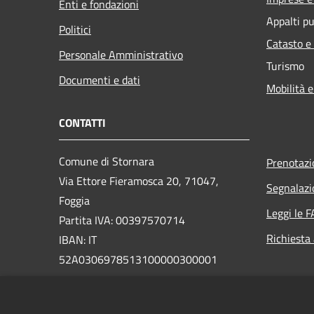
Enti e fondazioni
Appalti pu
Politici
Catasto e
Personale Amministrativo
Turismo
Documenti e dati
Mobilità e
CONTATTI
Comune di Stornara
Prenotaz
Via Ettore Fieramosca 20, 71047,
Segnalazi
Foggia
Leggi le 
Partita IVA: 00397570714
Richiesta
IBAN: IT
52A0306978513100000300001
PEC:
protocollo@pec.comune.stornara.fg.it