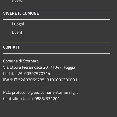
Avvisi
VIVERE IL COMUNE
Luoghi
Eventi
CONTATTI
Comune di Stornara
Via Ettore Fieramosca 20, 71047, Foggia
Partita IVA: 00397570714
IBAN: IT 52A0306978513100000300001
PEC: protocollo@pec.comune.stornara.fg.it
Centralino Unico: 0885/331201