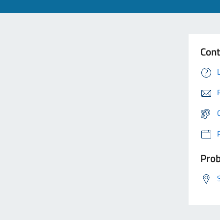
Cont
Prob