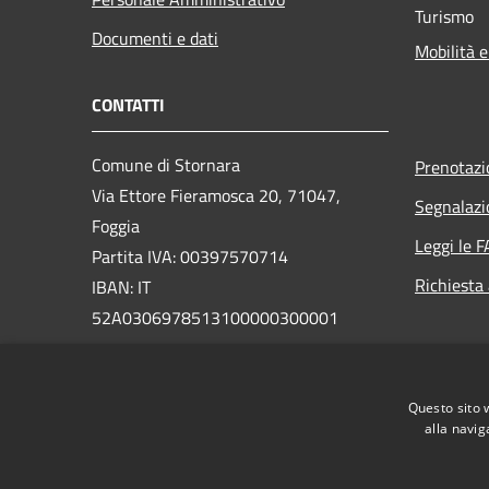
Turismo
Documenti e dati
Mobilità e
CONTATTI
Comune di Stornara
Prenotaz
Via Ettore Fieramosca 20, 71047,
Segnalazi
Foggia
Leggi le 
Partita IVA: 00397570714
Richiesta
IBAN: IT
52A0306978513100000300001
PEC:
protocollo@pec.comune.stornara.fg.it
Questo sito 
Centralino Unico: 0885/331201
alla navig