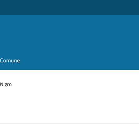
il Comune
 Nigro