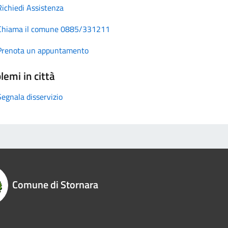
Richiedi Assistenza
Chiama il comune 0885/331211
Prenota un appuntamento
lemi in città
Segnala disservizio
Comune di Stornara