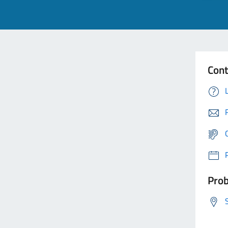
Cont
Prob