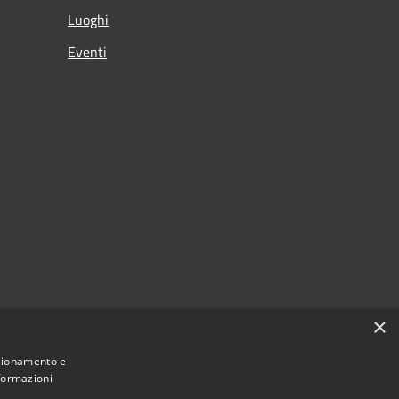
Luoghi
Eventi
×
nzionamento e
nformazioni