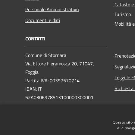
Catasto e
Personale Amministrativo
Turismo
Documenti e dati
Mobilità e
CONTATTI
Comune di Stornara
Prenotaz
Via Ettore Fieramosca 20, 71047,
Segnalazi
Foggia
Leggi le 
Partita IVA: 00397570714
Richiesta
IBAN: IT
52A0306978513100000300001
PEC:
protocollo@pec.comune.stornara.fg.it
Questo sito 
Centralino Unico: 0885/331201
alla navig