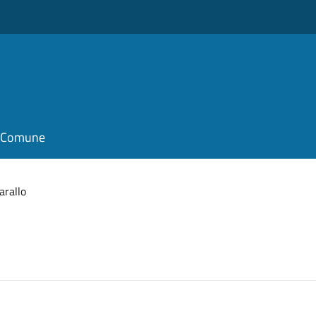
il Comune
arallo