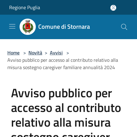
Salta al contenuto principale
Regione Puglia
Comune di Stornara
Home
>
Novità
>
Avvisi
>
Avviso pubblico per accesso al contributo relativo alla
misura sostegno caregiver familiare annualità 2024
Avviso pubblico per
accesso al contributo
relativo alla misura
sostegno caregiver