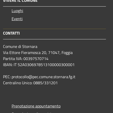
VIVERE IL COMUNE
Luoghi
Eventi
CONTATTI
Comune di Stornara
Via Ettore Fieramosca 20, 71047, Foggia
Partita IVA: 00397570714
IBAN: IT 52A0306978513100000300001
PEC: protocollo@pec.comune.stornara.fg.it
Centralino Unico: 0885/331201
Prenotazione appuntamento