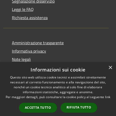
Segnalazione disservizio
Leggi le FAQ
Richiesta assistenza
Amministrazione trasparente
Informativa privacy
Note legali
×
Dichiarazione di accessibilità
Informazioni sui cookie
Questo sito web utilizza cookie tecnici e assimilati strettamente
necessari al corretto funzionamento e alla navigazione del sito,
nonché un cookie tecnico analitico al solo fine di elaborare
informazioni statistiche, aggregate e anonime.
RSS
Copyright © 2026 • Comune di
Per maggiori dettagli, può consultare la cookie policy al seguente
link
Accessibilità
Stornara • Powered by
Privacy
Municipium
Accesso
•
RIFIUTA TUTTO
ACCETTA TUTTO
Cookie
redazione