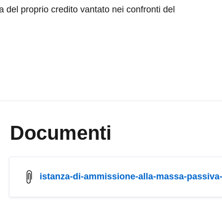
l proprio credito vantato nei confronti del Comune
Documenti
istanza-di-ammissione-alla-massa-passiva-1.
Informazioni sui cookie
web utilizza cookie tecnici e assimilati strettamente necessari al corretto fu
azione del sito, nonché un cookie tecnico analitico al solo fine di elaborare i
statistiche, aggregate e anonime.