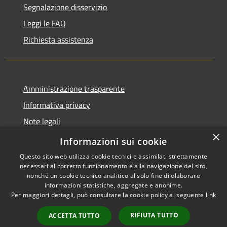
Segnalazione disservizio
Leggi le FAQ
Richiesta assistenza
Amministrazione trasparente
Informativa privacy
Note legali
×
Dichiarazione di accessibilità
Informazioni sui cookie
Questo sito web utilizza cookie tecnici e assimilati strettamente
necessari al corretto funzionamento e alla navigazione del sito,
nonché un cookie tecnico analitico al solo fine di elaborare
informazioni statistiche, aggregate e anonime.
RSS
Copyright © 2026 • Comune di
Per maggiori dettagli, può consultare la cookie policy al seguente
link
Accessibilità
Stornara • Powered by
Privacy
Municipium
Accesso
•
RIFIUTA TUTTO
ACCETTA TUTTO
Cookie
redazione