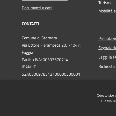
Turismo
Documenti e dati
Mobilità e
CONTATTI
Comune di Stornara
Prenotaz
Via Ettore Fieramosca 20, 71047,
Segnalazi
Foggia
Leggi le 
Partita IVA: 00397570714
Richiesta
IBAN: IT
52A0306978513100000300001
PEC:
protocollo@pec.comune.stornara.fg.it
Questo sito 
Centralino Unico: 0885/331201
alla navig