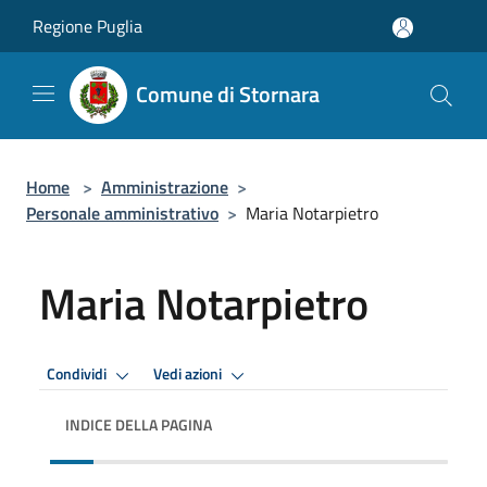
Salta al contenuto principale
Regione Puglia
Comune di Stornara
Home
>
Amministrazione
>
Personale amministrativo
>
Maria Notarpietro
Maria Notarpietro
Condividi
Vedi azioni
INDICE DELLA PAGINA