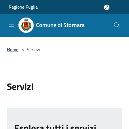
Salta al contenuto principale
Regione Puglia
Comune di Stornara
Home
>
Servizi
Servizi
Esplora tutti i servizi